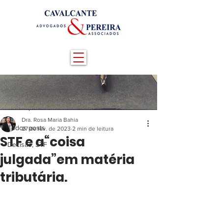
Post
Todos posts
Dra. Rosa Maria Bahia
Todos posts
27 de fev. de 2023
2 min de leitura
STF e a“coisa
Decisão, STF
julgada”em matéria
tributária.