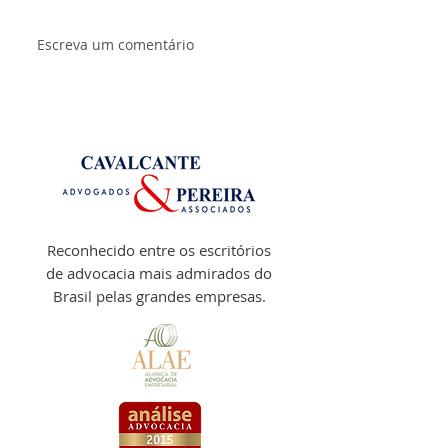
Escreva um comentário
STF: competência em
TST define re
causas contra o
para process
Estado devem ser
relativos à li
limitadas ao foro do
terceirização
domicílio do autor
Reconhecido entre os escritórios
de advocacia mais admirados do
Brasil pelas grandes empresas.