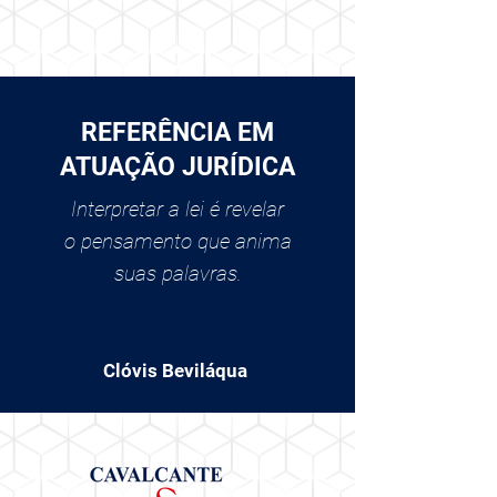
REFERÊNCIA EM
ATUAÇÃO JURÍDICA
Interpretar a lei é revelar
o pensamento que anima
suas palavras.
Clóvis Beviláqua